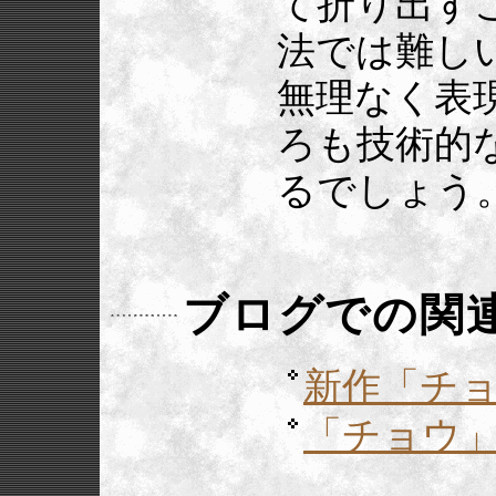
て折り出す
法では難し
無理なく表
ろも技術的
るでしょう
ブログでの関
新作「チ
「チョウ