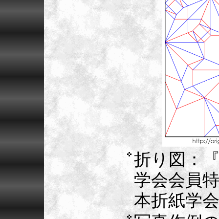
折り図：『
学会会員
本折紙学会