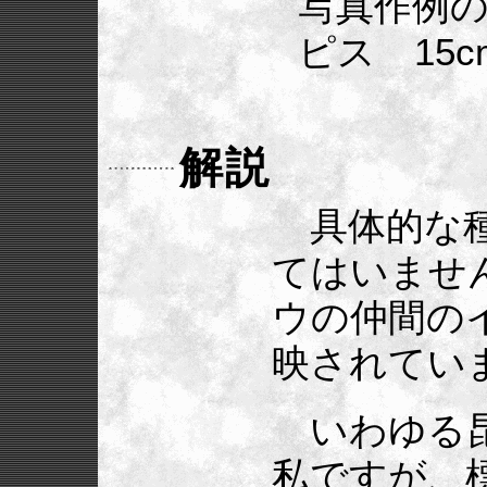
写真作例
ピス 15c
解説
具体的な種
てはいませ
ウの仲間の
映されてい
いわゆる昆
私ですが、