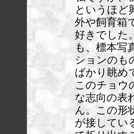
というほど
外や飼育箱
好きでした
も、標本写
ションのも
ばかり眺め
このチョウ
な志向の表
ん。この形
が接してい