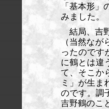
「基本形」
みました。
結局、吉野
（当然なが
ったのです
に鶴とは違う
て、そこか
ミ」が生ま
のです。調
吉野鶴のこ