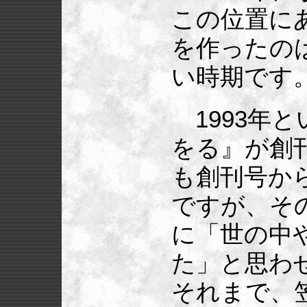
この位置に
を作ったの
い時期です
1993年
をる』が創
も創刊号か
ですが、そ
に「世の中
た」と思わ
それまで、