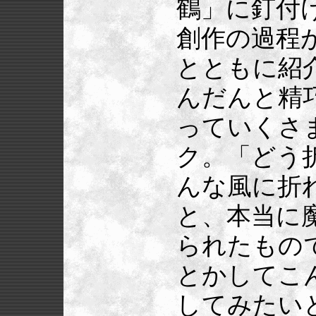
鶴」に釘付
創作の過程
とともに紹
んだんと精
っていくさ
ク。「どう
んな風に折
と、本当に
られたもの
とかしてこ
してみたい