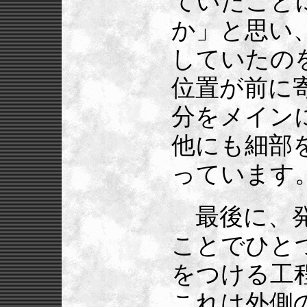
ていたこと
か」と思い
していたの
位置が前に
分をメイン
他にも細部
っています
最後に、発
ことでひと
をつける工
これは外側