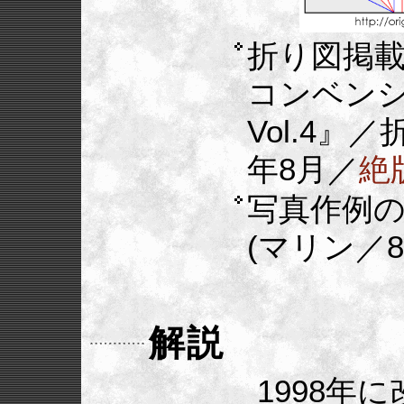
折り図掲
コンベン
Vol.4』
年8月／
絶
写真作例
(マリン／8
解説
1998年