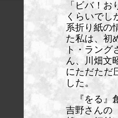
「ビバ！お
くらいでし
系折り紙の
た私は、初
ト・ラング
ん、川畑文
にただただ
した。
『をる』創
吉野さんの