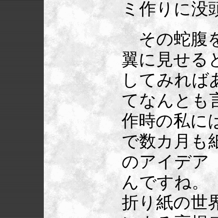
ミ作りに没
その蛇腹を
翼に見せる
してみれば
てなんとも
作時の私に
で数カ月も
のアイデア
んですね。
折り紙の世