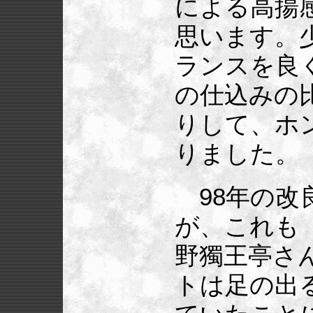
による高揚
思います。
ランスを良
の仕込みの
りして、ホ
りました。
98年の改
が、これも
野獨王亭さ
トは足の出