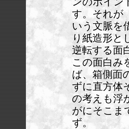
ンのポイン
す。それが
いう文脈を
り紙造形と
逆転する面
この面白み
ば、箱側面
ずに直方体
の考えも浮
がにそこま
ず。