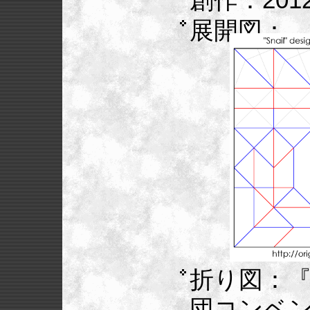
展開図：
折り図：『
団コンベ