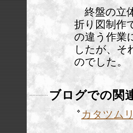
終盤の立体
折り図制作
の違う作業
したが、そ
のでした。
ブログでの関
カタツム