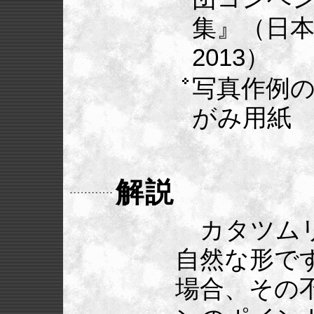
集』（日
2013）
写真作例の
がみ用紙
解説
カタツムリ
自然な形で
場合、その