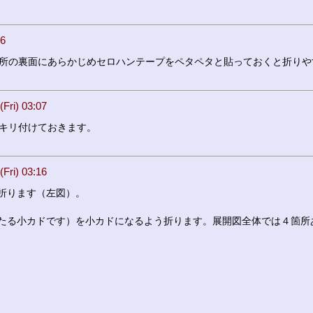
6
所の裏面にあらかじめセロハンテープをペタペタと貼っておくと折りや
i) 03:07
キリ付けておきます。
i) 03:16
折ります（左図）。
たる小カドです）を小カドになるよう折ります。展開図全体では４箇所