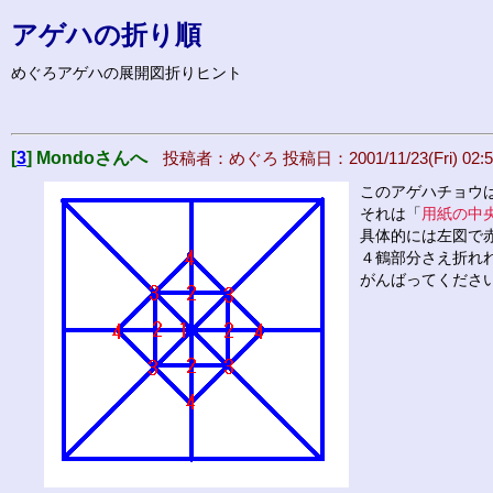
アゲハの折り順
めぐろアゲハの展開図折りヒント
[
3
] Mondoさんへ
投稿者：めぐろ 投稿日：2001/11/23(Fri) 02:5
このアゲハチョウ
それは「
用紙の中
具体的には左図で
４鶴部分さえ折れ
がんばってくださ