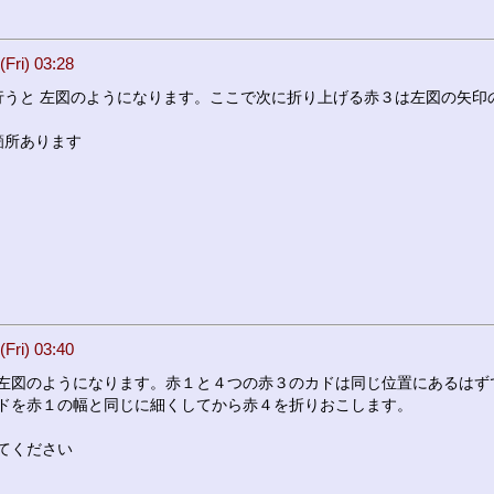
i) 03:28
行うと 左図のようになります。ここで次に折り上げる赤３は左図の矢印
箇所あります
i) 03:40
左図のようになります。赤１と４つの赤３のカドは同じ位置にあるはず
ドを赤１の幅と同じに細くしてから赤４を折りおこします。
てください