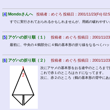
[
4
] Mondoさんへ
投稿者：めぐろ 投稿日：2001/11/23(Fri) 02:5
すでに実行されておられるかもしれませんが、用紙の破れやすい
[
5
] アゲハの折り順（１）
投稿者：めぐろ 投稿日：2001/11/23(Fr
最初に、中央の４鶴部分に４鶴の基本形の折り線をなるべくハッ
[
6
] アゲハの折り順（２）
投稿者：めぐろ 投稿日：2001/11/23(Fr
次にアヤメの基本形をおる途中のところまで
これで赤１のところはカドになってます。
次に、赤２のところ（鶴の基本形の背中にあ