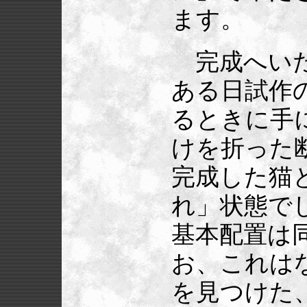
ます。
完成へいた
ある日試作
るときに手
けを折った
完成した猫
れ」状態で
基本配置は
お、これは
を見つけた