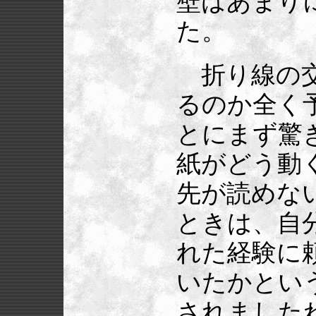
壁はあまり
た。
折り線の交
るのか全く
とにまず驚
紙がどう動
先が読めな
ときは、自
れた経験に
いたかとい
されました