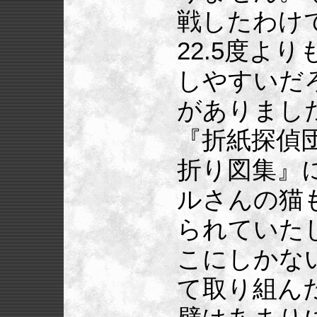
戦したわけ
22.5度よ
しやすいだ
がありまし
『折紙探偵
折り図集』
ルさんの猫
られていた
こにしかな
て取り組ん