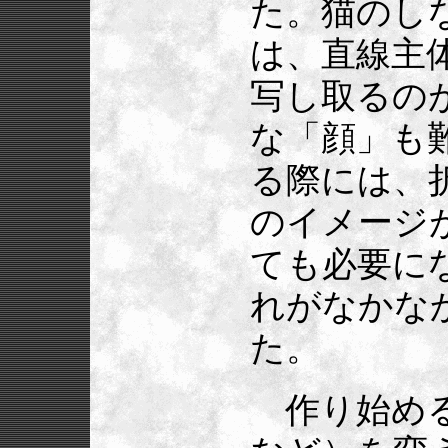
た。猫のし
は、直線主
写し取るの
な「顔」も
る際には、
のイメージ
ても必要に
れがなかな
た。
作り始める