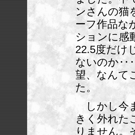
ンさんの猫
ーフ作品な
ションに感
22.5度だ
ないのか‥
望、なんて
た。
しかし今ま
きく外れた
りません。