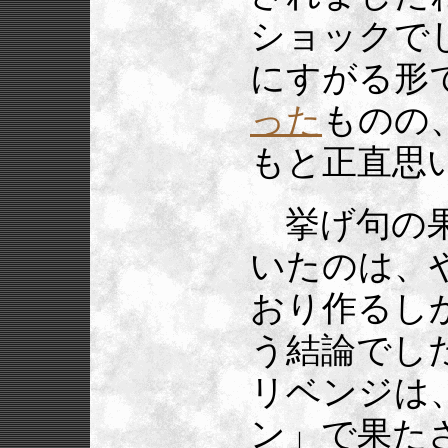
ショックで
にすがる形
った
ものの
もと正直思
挙げ句の果
いたのは、
おり作るし
う結論でし
リベンジは
ン」で果た