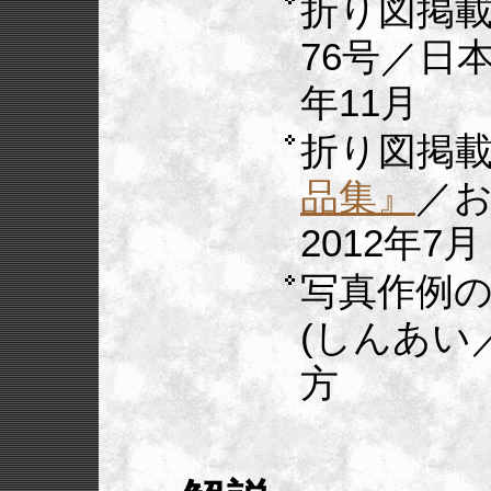
折り図掲
76号／日本
年11月
折り図掲載
品集』
／
2012年7月
写真作例
(しんあい／
方