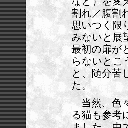
など）を変
割れ／腹割
思いつく限
みないと展
最初の扉が
らないとこ
と、随分苦
た。
当然、色々
る猫も参考
ました。中